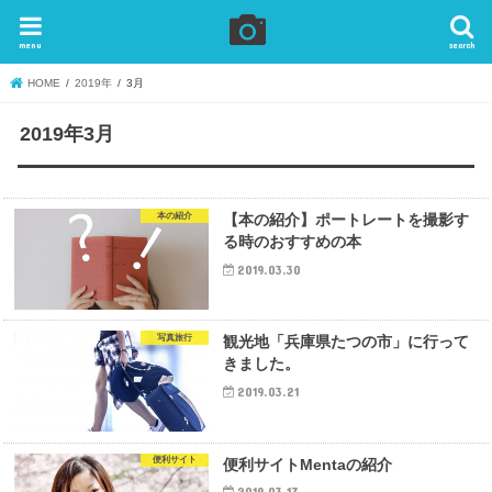
menu
search
HOME
2019年
3月
2019年3月
本の紹介
【本の紹介】ポートレートを撮影す
る時のおすすめの本
2019.03.30
写真旅行
観光地「兵庫県たつの市」に行って
きました。
2019.03.21
便利サイト
便利サイトMentaの紹介
2019.03.17