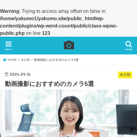
Warning
: Trying to access array offset on false in
/home/yakumo1/yakumo.site/public_html/wp-
content/plugins/wp-word-count/public/class-wpwc-
public.php
on line
123
menu
search
HOME
未分類
動画撮影におすすめのカメラ5選
2024.09.16
未分類
動画撮影におすすめのカメラ5選